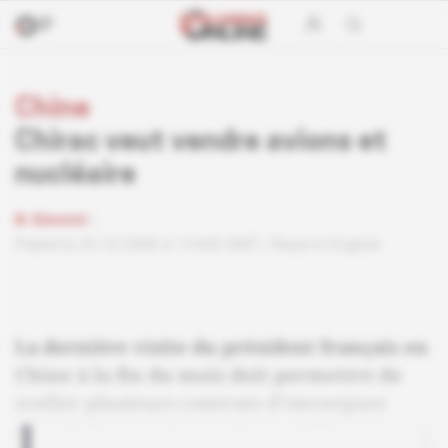
Chine
Chirac veut vendre avions et
nucléaire
Abonné
Publié le 20.10.2006 à 11h00 GMT
Read in English
La dernière visite du président français en
Chine à la fin du mois doit permettre de
sceller plusieurs contrats d'envergure
dans l'aéronautique et le nucléaire.