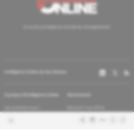
Un accès privilégié au monde du renseignement.
Intelligence Online sur les réseaux
À propos d'Intelligence Online
Abonnement
Qui sommes-nous ?
Découvrir nos offres
Contacter la rédaction
Les services abonnés
Charte de confiance
Contacter le service client
Nous rejoindre
FAQ