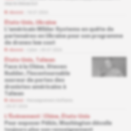
chez le chinois DJI
Abonné
18.07.2024
États-Unis, Ukraine
L'américain Wilder Systems en quête de
partenaires en Ukraine pour son programme
de drones low cost
Abonné
Cyber
09.07.2024
États-Unis, Taïwan
Face à la Chine, Steven
Rudder, l'incontournable
ouvreur de portes des
dronistes américains à
Taïwan
Abonné
Renseignement d'affaires
05.07.2024
L'Événement
 | 
Chine, États-Unis
Pour exposer Pékin, Washington dévoile
toujours plus son renseignement