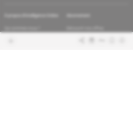
À propos d'Intelligence Online
Abonnement
Qui sommes-nous ?
Découvrir nos offres
Contacter la rédaction
Les services abonnés
Charte de confiance
Contacter le service client
Nous rejoindre
FAQ
Articles en accès libre
Mentions légales
Conditions générales de vente
Plan du site
Sites du groupe Indigo
Africa Intelligence
Publications
Le quotidien du continent
La Lettre
En savoir plus sur Indigo
Le quotidien de l'influence et des
Publications