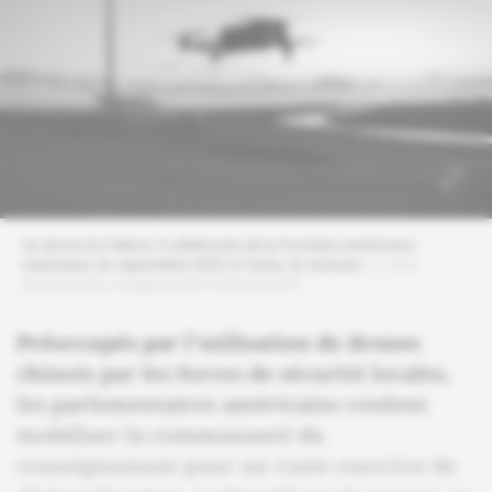
Un drone DJI Mavic 3 utilisé près de la frontière américano-
mexicaine, en septembre 2022 à Yuma, en Arizona.
© John
Moore/Getty Images North America/AFP
Préoccupés par l'utilisation de drones
chinois par les forces de sécurité locales,
les parlementaires américains veulent
mobiliser la communauté du
renseignement pour un vaste exercice de