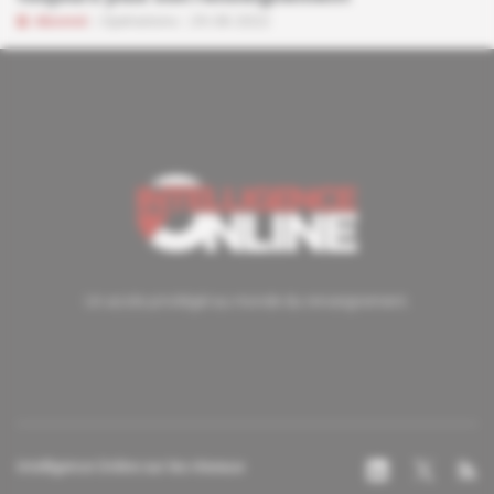
Abonné
Opérations
29.08.2022
Un accès privilégié au monde du renseignement.
Intelligence Online sur les réseaux