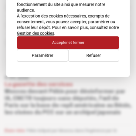
fonctionnement du site ainsi que mesurer notre
Parti communiste chinois
audience.
organisation
À l'exception des cookies nécessaires, exempts de
consentement, vous pouvez accepter, paramétrer ou
Jared Golden
refuser leur dépôt. Pour en savoir plus, consultez notre
Gestion des cookies
.
Accepter et fermer
Zach Nunn
Paramétrer
Refuser
À lire aussi
La gazette des services
Moscou devant Pékin pour désinformer par
IA, CNCTR toujours sans députés, l'œil de
Paris sur la base de repli américaine au Bénin,
les visées du PCC sur un archipel japonais
États-Unis
Pékin éclipsé par Moscou dans l'ingérence par IA