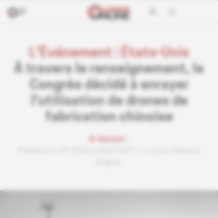
L'Événement
|
États-Unis
À travers le renseignement, le
Congrès décidé à enrayer
l'utilisation de drones de
fabrication chinoise
Abonné
Publié le 31.07.2024 à 4h00 GMT
2 min
Read in
English