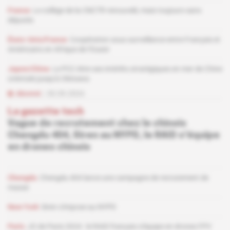
France
Le collège de la CNCTR renouvelé, mais toujours sans
députés
États-Unis/France
Coopération sous surveillance entre Français et
Américains en Afrique de l'Ouest
Japon/Chine
Le PCC étire ses intérêts stratégiques en mer de Chine
orientale jusqu'à Okinawa
Abonné
30.09.2024
La gazette tech
Vague de recrutement chez le chinois
Chengdu 404, Siren au NYPD, le RAID s'équipe
en drones chinois
Chengdu
Chengdu 404 lance une campagne de recrutement de
masse
New York
Siren s'impose au NYPD
Paris
JO de Paris 2024 : le RAID français s'équipe en drones FPV