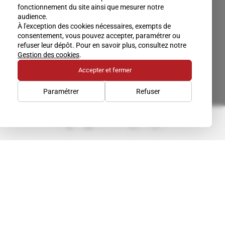
Le quotidien du continent
fonctionnement du site ainsi que mesurer notre
audience.
La Lettre
À l'exception des cookies nécessaires, exempts de
Le quotidien de l'influence et des pouvoirs
consentement, vous pouvez accepter, paramétrer ou
refuser leur dépôt. Pour en savoir plus, consultez notre
Glitz
Gestion des cookies
.
Dans les arcanes du luxe
Accepter et fermer
En savoir plus sur Indigo Publications
Paramétrer
Refuser