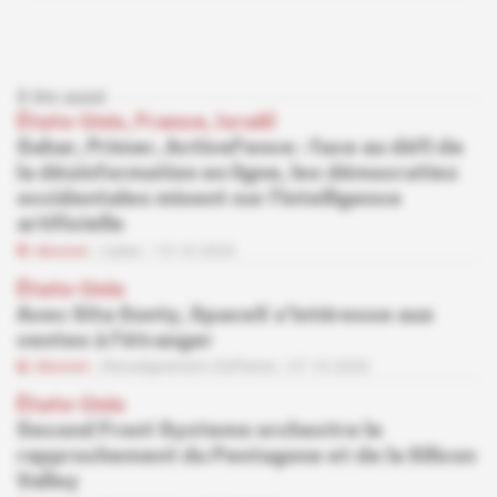
À lire aussi
États-Unis, France, Israël
Sahar, Primer, ActiveFence : face au défi de
la désinformation en ligne, les démocraties
occidentales misent sur l'intelligence
artificielle
Abonné
Cyber
15.10.2020
États-Unis
Avec Sita Sonty, SpaceX s'intéresse aux
ventes à l'étranger
Abonné
Renseignement d'affaires
07.10.2020
États-Unis
Second Front Systems orchestre le
rapprochement du Pentagone et de la Silicon
Valley