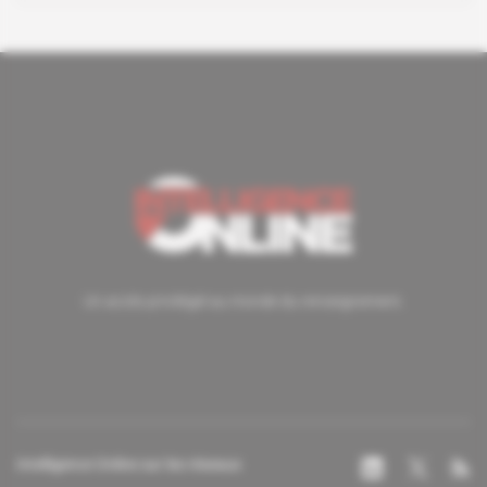
Un accès privilégié au monde du renseignement.
Intelligence Online sur les réseaux