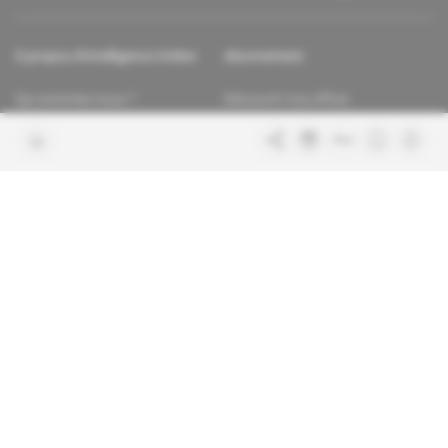
À propos d'Intelligence Online
Abonnement
Qui sommes-nous ?
Découvrir nos offres
Contacter la rédaction
Les services abonnés
Charte de confiance
Contacter le service client
Nous rejoindre
FAQ
Articles en accès libre
Mentions légales
Conditions générales de vente
Plan du site
Sites du groupe Indigo
Africa Intelligence
Publications
Le quotidien du continent
La Lettre
En savoir plus sur Indigo
Le quotidien de l'influence et des
Publications