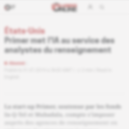
États-Unis
Primer met l'IA au service des
analystes du renseignement
Abonné
Publié le 31.07.2019 à 3h30 GMT
2 min
Read in
English
La start-up Primer, soutenue par les fonds
In-Q-Tel et Mubadala, compte s'imposer
auprès des agences de renseignement en