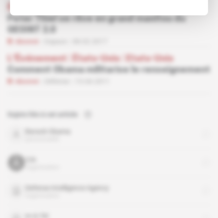
États-Unis
Peter Thiel se rêve en grand manitou du
GEOINT 2.0
Abonné
Espace
08.02.2017
L'Événement
 | 
États-Unis
 | 
Etats-Unis
Comment Obama militarise le renseignement
Abonné
Défense
13.04.2011
Sujets liés à cet article
Barack Obama
personnalité
CIA
organisation
Defense Intelligence Agency
organisation
In-Q-Tel