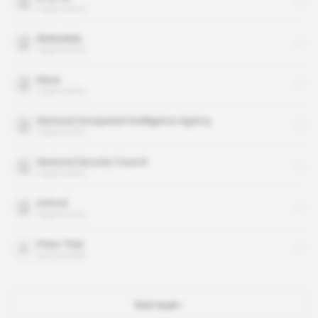
organisation
Mubadala
organisation
Nasa
organisation
National Geospatial-Intelligence Agency
organisation
National Security Council
organisation
Oxford
organisation
Peter Thiel
personnalité
Voir tout