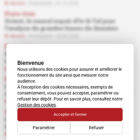
Abonné
Prestataires
01.10.2020
États-Unis
Ocient, le nouvel espoir d'In-Q-Tel pour
l'analyse de grandes bases de données
Abonné
Prestataires
24.06.2020
États-Unis
Avec Sue Gordon, Primer fait un pas de plus
vers le renseignement
Bienvenue
Abonné
Renseignement d'affaires
13.05.2020
Nous utilisons des cookies pour assurer et améliorer le
fonctionnement du site ainsi que mesurer notre
États-Unis
audience.
Le fonds Razor's Edge propulse les startups
À l'exception des cookies nécessaires, exempts de
consentement, vous pouvez accepter, paramétrer ou
au plus près des agences de renseignement
refuser leur dépôt. Pour en savoir plus, consultez notre
Abonné
Espace
16.10.2018
Gestion des cookies
.
Arabie saoudite
Accepter et fermer
La SAMI cherche à se diversifier en Afrique
du Sud
Paramétrer
Refuser
Abonné
Renseignement d'affaires
10.10.2018