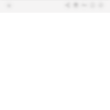
Contacter la rédaction
Les services abonnés
Charte de confiance
Contacter le service client
Nous rejoindre
FAQ
Articles en accès libre
Mentions légales
Conditions générales de vente
Plan du site
Sites du groupe Indigo
Africa Intelligence
Publications
Le quotidien du continent
La Lettre
En savoir plus sur Indigo
Le quotidien de l'influence et des
Publications
pouvoirs
Glitz
Dans les arcanes du luxe