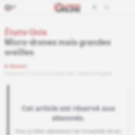
États-Unis
Micro-drones mais grandes
oreilles
Abonné
Publié le 12.12.2012 à 0h00 GMT
Read in English