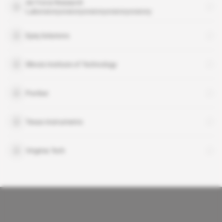
Air Force Research
Laboratoryoratoryoratoryoratoryoratory
Epiq Solutions
Illinois Institute of Technology
Purdue
Texas Instruments
Virginia Tech