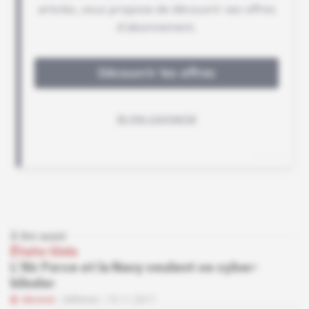
À lire aussi
États-Unis
L'Air Force et la Navy veulent se cyber-
blinder
Abonné
Défense
15.11.2017