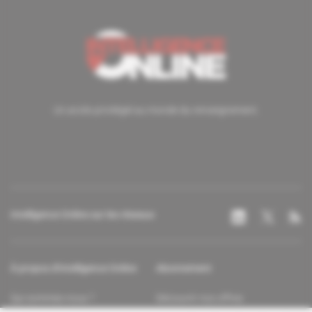
Un accès privilégié au monde du renseignement.
Intelligence Online sur les réseaux
À propos d'Intelligence Online
Abonnement
Qui sommes-nous ?
Découvrir nos offres