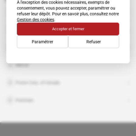
À l'exception des cookies nécessaires, exempts de
consentement, vous pouvez accepter, paramétrer ou
Kroll
refuser leur dépôt. Pour en savoir plus, consultez notre
organisation
Gestion des cookies
.
Marsh & McLennan
Accepter et fermer
organisation
Paramétrer
Refuser
K.J. Harrison & Partners Inc
Mercer
Power Corp. of Canada
Puntman