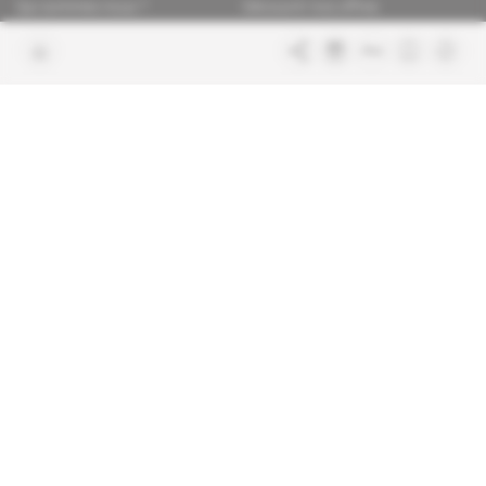
Qui sommes-nous ?
Découvrir nos offres
Contacter la rédaction
Les services abonnés
Charte de confiance
Contacter le service client
Nous rejoindre
FAQ
Articles en accès libre
Mentions légales
Conditions générales de vente
Plan du site
Sites du groupe Indigo
Africa Intelligence
Publications
Le quotidien du continent
La Lettre
En savoir plus sur Indigo
Le quotidien de l'influence et des
Publications
pouvoirs
Glitz
Dans les arcanes du luxe