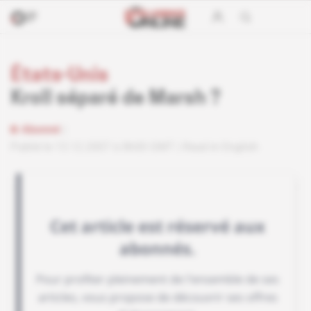
États-Unis
Kroll séparé de Marsh ?
Abonné
Publié le 13.12.2007 à 8h00 GMT
Read in English