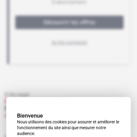
À lire aussi
États-Unis
 | 
New York
Kroll, à la croisée des chemins
Bienvenue
Abonné
Renseignement d'affaires
09.04.2008
Nous utilisons des cookies pour assurer et améliorer le
fonctionnement du site ainsi que mesurer notre
audience.
Sujets liés à cet article