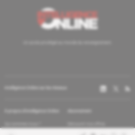
Un accès privilégié au monde du renseignement.
Intelligence Online sur les réseaux
À propos d'Intelligence Online
Abonnement
Qui sommes-nous ?
Découvrir nos offres
Contacter la rédaction
Les services abonnés