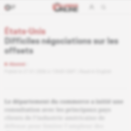
États-Unis
Difficiles négociations sur les
offsets
Abonné
Publié le 27.01.2006 à 13h00 GMT
Read in English
Le département du commerce a initié une
consultation avec les principaux pays
clients de l'industrie américaine de
défense pour limiter l'ampleur des