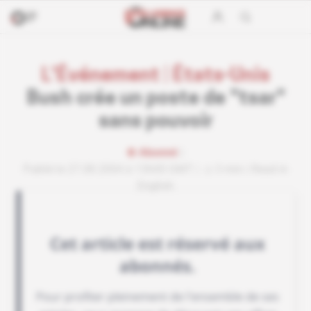
L'Événement
|
États-Unis
Bush crée un poste de "tsar"
sans pouvoir
Abonné
Publié le 27.08.2004 à 13h00 GMT
3 min
Read in
English