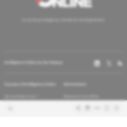
Un accès privilégié au monde du renseignement.
Intelligence Online sur les réseaux
À propos d'Intelligence Online
Abonnement
Qui sommes-nous ?
Découvrir nos offres
Contacter la rédaction
Les services abonnés
Charte de confiance
Contacter le service client
Nous rejoindre
FAQ
Articles en accès libre