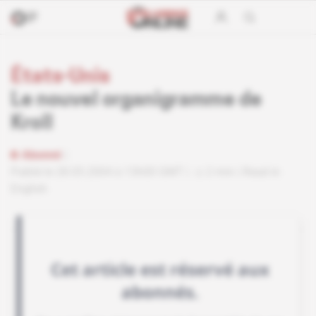
États-Unis
Le nouvel organigramme de
Kroll
Abonné
Publié le 28.05.2004 à 13h00 GMT
2 min
Read in
English