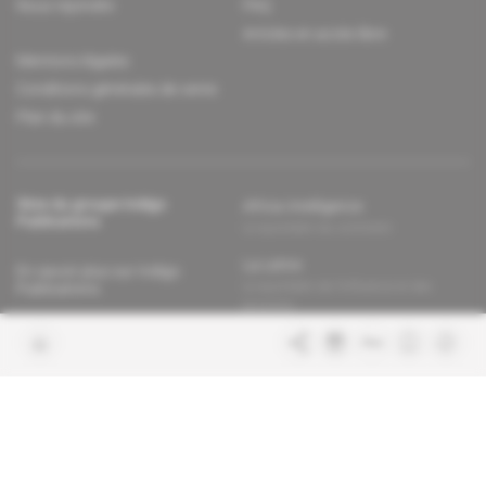
Nous rejoindre
FAQ
Articles en accès libre
Mentions légales
Conditions générales de vente
Plan du site
Sites du groupe Indigo
Africa Intelligence
Publications
Le quotidien du continent
La Lettre
En savoir plus sur Indigo
Le quotidien de l'influence et des
Publications
pouvoirs
Glitz
Dans les arcanes du luxe