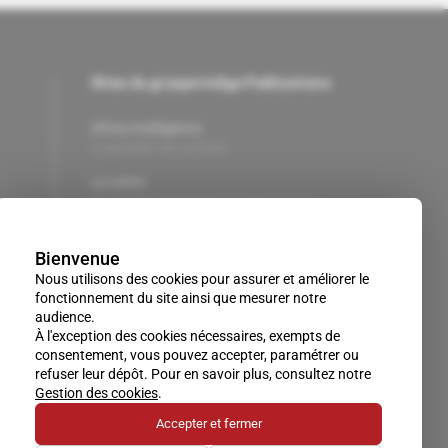
Sites du groupe Indigo Publications
Africa Intelligence
Le quotidien du continent
La Lettre
Le quotidien de l'influence et des pouvoirs
Glitz
Bienvenue
Dans les arcanes du luxe
Nous utilisons des cookies pour assurer et améliorer le
fonctionnement du site ainsi que mesurer notre
En savoir plus sur Indigo Publications
audience.
À l'exception des cookies nécessaires, exempts de
consentement, vous pouvez accepter, paramétrer ou
refuser leur dépôt. Pour en savoir plus, consultez notre
Gestion des cookies
.
Accepter et fermer