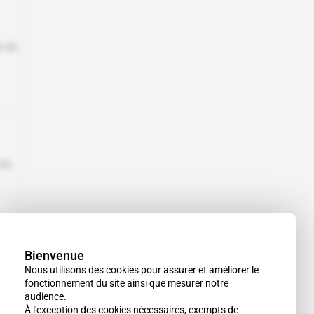
t de
 du
Bienvenue
Nous utilisons des cookies pour assurer et améliorer le
e
fonctionnement du site ainsi que mesurer notre
e
audience.
À l'exception des cookies nécessaires, exempts de