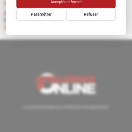
Accepter et fermer
Abonné
10.11.1993
États-Unis
Paramétrer
Refuser
PETER S. TIPPETT
Abonné
27.10.1993
Un accès privilégié au monde du renseignement.