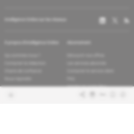
Intelligence Online sur les réseaux
À propos d'Intelligence Online
Abonnement
Qui sommes-nous ?
Découvrir nos offres
Contacter la rédaction
Les services abonnés
Charte de confiance
Contacter le service client
Nous rejoindre
FAQ
Articles en accès libre
Mentions légales
Conditions générales de vente
Plan du site
Sites du groupe Indigo
Africa Intelligence