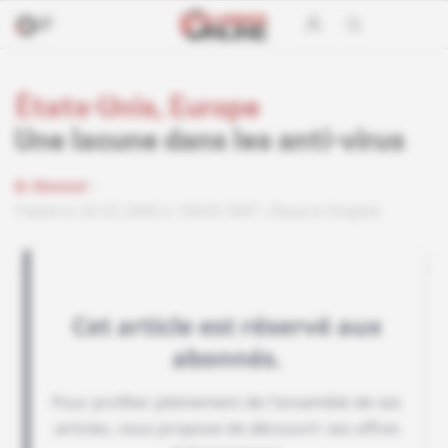
États-Unis, Europe
Une lacune dans les anti-virus
Abonné
Publié le 30.03.2000 à 10h00 GMT
Read in English