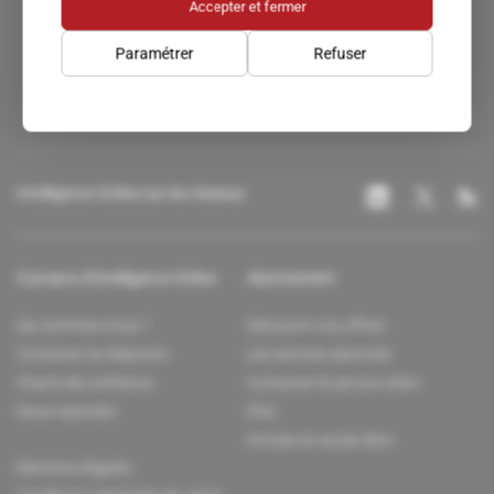
Accepter et fermer
Un accès privilégié au monde du renseignement.
Paramétrer
Refuser
Intelligence Online sur les réseaux
À propos d'Intelligence Online
Abonnement
Qui sommes-nous ?
Découvrir nos offres
Contacter la rédaction
Les services abonnés
Charte de confiance
Contacter le service client
Nous rejoindre
FAQ
Articles en accès libre
Mentions légales