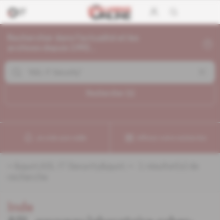
Rechercher dans l'actualité et les
archives depuis 1992...
Rechercher (
1
)
Je crée une veille
Affinez votre recherche
«
&quot;ASL IT Security&quot;
» :
1
résultat(s) de
recherche
Inde