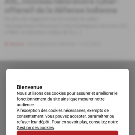
ASL, nouveau laboratoire cyber-
offensif de la défense indienne
En plus de s'appuyer sur la société de cyber-
renseignement Phronesis Corp Intelligence Services (IOL
nº806), le ministère indien de la [...]
Abonné
Renseignement d'affaires
11.07.2018
Bienvenue
Nous utilisons des cookies pour assurer et améliorer le
fonctionnement du site ainsi que mesurer notre
audience.
À l'exception des cookies nécessaires, exempts de
consentement, vous pouvez accepter, paramétrer ou
refuser leur dépôt. Pour en savoir plus, consultez notre
Gestion des cookies
.
Un accès privilégié au monde du renseignement.