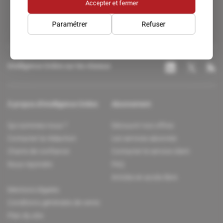
Accepter et fermer
Paramétrer
Refuser
Intelligence Online sur les réseaux
À propos d'Intelligence Online
Abonnement
Qui sommes-nous ?
Découvrir nos offres
Contacter la rédaction
Les services abonnés
Charte de confiance
Contacter le service client
Nous rejoindre
FAQ
Articles en accès libre
Mentions légales
Conditions générales de vente
Plan du site