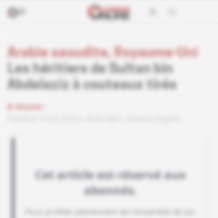
Arabie saoudite, Royaume-Uni
Les héritiers de Sultan bin
Abdelaziz à couteaux tirés
Abonné
Publié le 14.03.2018 à 4h30 GMT
Read in English