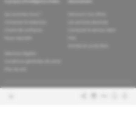
À propos d'Intelligence Online
Abonnement
Qui sommes-nous ?
Découvrir nos offres
Contacter la rédaction
Les services abonnés
Charte de confiance
Contacter le service client
Nous rejoindre
FAQ
Articles en accès libre
Mentions légales
Conditions générales de vente
Plan du site
Sites du groupe Indigo
Africa Intelligence
Publications
Le quotidien du continent
La Lettre
En savoir plus sur Indigo
Le quotidien de l'influence et des
Publications
pouvoirs
Glitz