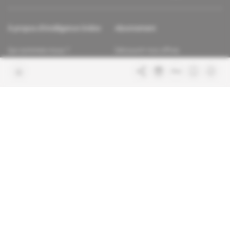
À propos d'Intelligence Online
Abonnement
Qui sommes-nous ?
Découvrir nos offres
Contacter la rédaction
Les services abonnés
Charte de confiance
Contacter le service client
Nous rejoindre
FAQ
Articles en accès libre
Mentions légales
Conditions générales de vente
Plan du site
Sites du groupe Indigo
Africa Intelligence
Publications
Le quotidien du continent
La Lettre
En savoir plus sur Indigo
Le quotidien de l'influence et des
Publications