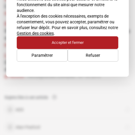
fonctionnement du site ainsi que mesurer notre
L'avocat leader sur l'Iran se lance dans l'IE
audience.
Abonné
Renseignement d'affaires
16.12.2015
À l'exception des cookies nécessaires, exempts de
consentement, vous pouvez accepter, paramétrer ou
Europe, Iran
refuser leur dépôt. Pour en savoir plus, consultez notre
Griffon, relais des investisseurs occidentaux
Gestion des cookies
.
en Iran
Accepter et fermer
Abonné
21.10.2015
Paramétrer
Refuser
L'Événement
 | 
Iran, Royaume-Uni
Cartographie des nouveaux réseaux
d'influence
Abonné
Renseignement d'affaires
07.10.2015
Sujets liés à cet article
ADS
Alan Peaford