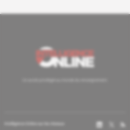
Un accès privilégié au monde du renseignement.
Intelligence Online sur les réseaux