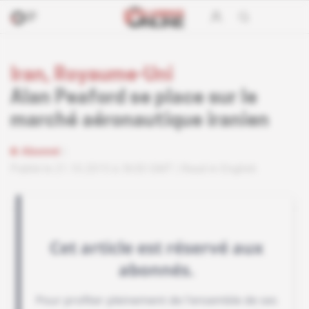
Iran, Royaume-Uni
Alan Peaford se place sur le
marché aéronautique iranien
Abonné
Publié le 21.10.2015 à 3h30 GMT
Read in English